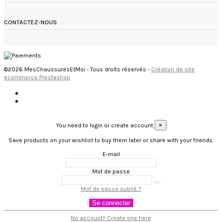
CONTACTEZ-NOUS
©2026 MesChaussuresEtMoi - Tous droits réservés -
Création de site
ecommerce Prestashop
×
You need to login or create account
Save products on your wishlist to buy them later or share with your friends.
E-mail
Mot de passe
Mot de passe oublié ?
Se connecter
No account? Create one here