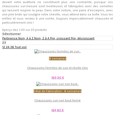
devant votre auditoire ne constituent plus une contrainte, puisque vos
chaussures sur-mesure sont moelleuses et fabriquées avec des semelles
qui laissent respirer la peau. Dans votre voiture, une paire d’escarpins, avec
une jolie bride qui souligne votre cheville, vous attend dans sa boîte. Vous les
enfilez et vous rendez à une soirée, toujours impeccablement chaussée et
particulièrement chic !
Aperçu des 1-23 sur 23 produits
Sélectionner
Pertinence
Nom, A à Z
Nom, Z à A
Prix, croissant
Prix, décroissant
23
12
24
36
Tout voir
8 semaines
Chaussures fermées de cuir et résille chic
169,90 €
Délai de Fabrication : 8 semaines
Chaussures cuir noir bout fermé
164,80 €