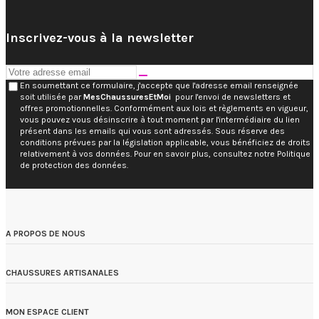
Inscrivez-vous à la newsletter
En soumettant ce formulaire, j'accepte que l'adresse email renseignée
soit utilisée par
MesChaussuresEtMoi
pour l'envoi de newsletters et
offres promotionnelles. Conformément aux lois et règlements en vigueur,
vous pouvez vous désinscrire à tout moment par l'intermédiaire du lien
présent dans les emails qui vous sont adressés. Sous réserve des
conditions prévues par la législation applicable, vous bénéficiez de droits
relativement à vos données. Pour en savoir plus, consultez notre Politique
de protection des données.
A PROPOS DE NOUS
CHAUSSURES ARTISANALES
MON ESPACE CLIENT