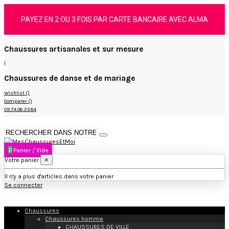
PAYEZ EN 2 OU 3 FOIS PAR CARTE BANCAIRE AVEC ALMA
Chaussures artisanales et sur mesure
|
Chaussures de danse et de mariage
Wishlist (
)
Comparer (
)
09.74.06.25.84
0
Panier
/
Vide
×
Votre panier
Il n'y a plus d'articles dans votre panier
Se connecter
Chaussures
Chaussures homme
CHAUSSURES DE VILLE