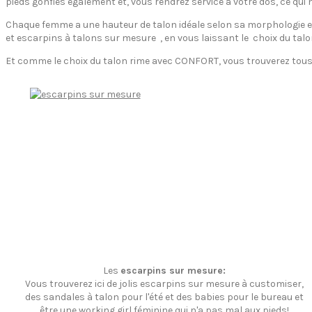
pieds gonflés également et, vous rendrez service à votre dos, ce qui 
Chaque femme a une hauteur de talon idéale selon sa morphologie et 
et escarpins à talons sur mesure , en vous laissant le choix du talo
Et comme le choix du talon rime avec CONFORT, vous trouverez tous 
Les
escarpins sur mesure:
Vous trouverez ici de jolis escarpins sur mesure à customiser,
des sandales à talon pour l'été et des babies pour le bureau et
être une working girl féminine qui n'a pas mal aux pieds!