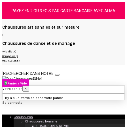
PAYEZ EN 2 OU 3 FOIS PAR CARTE BANCAIRE AVEC ALMA
Chaussures artisanales et sur mesure
|
Chaussures de danse et de mariage
Wishlist (
)
Comparer (
)
09.74.06.25.84
0
Panier
/
Vide
×
Votre panier
Il n'y a plus d'articles dans votre panier
Se connecter
Chaussures
Chaussures homme
CHAUSSURES DE VILLE