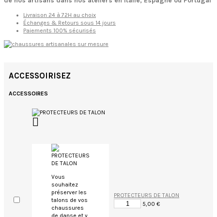
de nos artisans dans nos ateliers en Italie, Espagne ou Portugal
Livraison 24 à 72H au choix
Échanges & Retours sous 14 jours
Paiements 100% sécurisés
ACCESSOIRISEZ
ACCESSOIRES

Vous
souhaitez
préserver les
PROTECTEURS DE TALON
talons de vos
5,00 €
chaussures
de danse et y