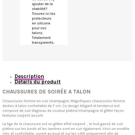
ajouter de la
stabilité?
Trouvez ici les
protecteurs
en silicone
pour vos
talons.
Totalement
transparents.
Description
Détails du produit
CHAUSSURES DE SOIRÉE A TALON
Chaussures femme en cuir champagne
. Magnifiques chaussures femme
dorées à talon confortable de 7 cm
. Ce design élégant et tendance est
composé de cuir d'agneau de couleur platine/champagne et glitter façon
textures serpent assorti.
La tige de la chaussure est en glitter effet serpent , le tout gansé de cuir
platine sur les bords et les lanières sont en cuir également. Voici un modèle
chic et confortable, ouvert au bout et sur les côté uniquement afin de