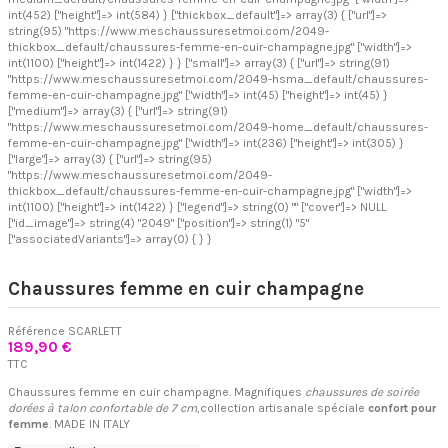
int(452) ["height"]=> int(584) } ["thickbox_default"]=> array(3) { ["url"]=>
string(95) "https://www.meschaussuresetmoi.com/2049-
thickbox_default/chaussures-femme-en-cuir-champagne.jpg" ["width"]=>
int(1100) ["height"]=> int(1422) } } ["small"]=> array(3) { ["url"]=> string(91)
"https://www.meschaussuresetmoi.com/2049-hsma_default/chaussures-
femme-en-cuir-champagne.jpg" ["width"]=> int(45) ["height"]=> int(45) }
["medium"]=> array(3) { ["url"]=> string(91)
"https://www.meschaussuresetmoi.com/2049-home_default/chaussures-
femme-en-cuir-champagne.jpg" ["width"]=> int(236) ["height"]=> int(305) }
["large"]=> array(3) { ["url"]=> string(95)
"https://www.meschaussuresetmoi.com/2049-
thickbox_default/chaussures-femme-en-cuir-champagne.jpg" ["width"]=>
int(1100) ["height"]=> int(1422) } ["legend"]=> string(0) "" ["cover"]=> NULL
["id_image"]=> string(4) "2049" ["position"]=> string(1) "5"
["associatedVariants"]=> array(0) { } }
Chaussures femme en cuir champagne
Référence
SCARLETT
189,90 €
TTC
Chaussures femme en cuir champagne. Magnifiques
chaussures de soirée
dorées à talon confortable de 7 cm
,collection artisanale spéciale
confort pour
femme
. MADE IN ITALY