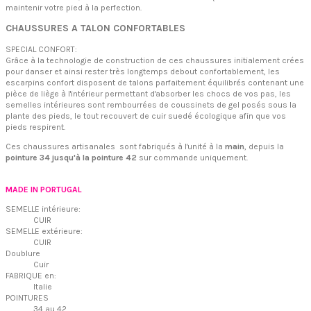
maintenir votre pied à la perfection.
CHAUSSURES A TALON CONFORTABLES
SPECIAL CONFORT:
G
râce à la technologie de construction de ces chaussures initialement crées
pour danser et ainsi rester très longtemps debout confortablement, les
escarpins confort
disposent de
talons parfaitement équilibrés contenant une
pièce de liège à l'intérieur permettant d'absorber les chocs de vos pas, les
semelles intérieures sont rembourrées de coussinets de gel posés sous la
plante des pieds, le tout recouvert de cuir suedé écologique afin que vos
pieds respirent.
Ces chaussures artisanales sont fabriqués à l'unité à la
main
, depuis la
pointure 34 jusqu'à la pointure 42
sur commande uniquement.
MADE IN PORTUGAL
SEMELLE intérieure:
CUIR
SEMELLE extérieure:
CUIR
Doublure
Cuir
FABRIQUE en:
Italie
POINTURES
34 au 42