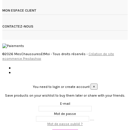
MON ESPACE CLIENT
CONTACTEZ-NOUS
©2026 MesChaussuresEtMoi - Tous droits réservés -
Création de site
ecommerce Prestashop
×
You need to login or create account
Save products on your wishlist to buy them later or share with your friends.
E-mail
Mot de passe
Mot de passe oublié ?