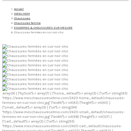
Accueil
MENU MCM
Chaussures
Chaussures femme
ESCARPINS & CHAUSSURES SUR MESURE
Chaussures fermées en cuir noir chic
array(9) { ["bySize"]=> array(7) { ["hsma_default"]=> array(3) { ["url"]=> string(93)
"https://www.meschaussuresetmoi.com/2420-hsma_default/chaussures-
fermees-en-cuir-noir-chic.jpg" ["width"]=> int(45) ["height"]=> int(45) }
["small_default"]=> array(3) { ["url"]=> string(94)
"https://www.meschaussuresetmoi.com/2420-small_default/chaussures-
fermees-en-cuir-noir-chic.jpg" ["width"]=> int(98) ["height"]=> int(127) }
["cart_default"]=> array(3) { ["url"]=> string(93)
"https://www.meschaussuresetmoi.com/2420-cart_default/chaussures-
fermees-en-cuir-noir-chic.jpg" ["width"]=> int(125) ["height"]=> int(162) }