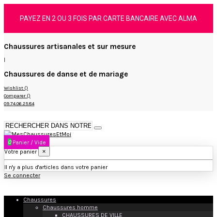
PAYEZ EN 2 OU 3 FOIS PAR CARTE BANCAIRE AVEC ALMA
Chaussures artisanales et sur mesure
|
Chaussures de danse et de mariage
Wishlist (
)
Comparer (
)
09.74.06.25.84
0
Panier
/
Vide
×
Votre panier
Il n'y a plus d'articles dans votre panier
Se connecter
Chaussures
Chaussures homme
CHAUSSURES DE VILLE