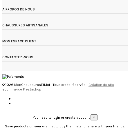
A PROPOS DE NOUS
CHAUSSURES ARTISANALES
MON ESPACE CLIENT
CONTACTEZ-NOUS
©2026 MesChaussuresEtMoi - Tous droits réservés -
Création de site
ecommerce Prestashop
×
You need to login or create account
Save products on your wishlist to buy them later or share with your friends.