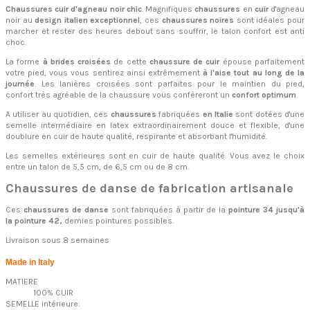
Chaussures cuir d'agneau noir chic
. Magnifiques
chaussures
en
cuir
d'agneau
noir au
design italien exceptionnel
, ces
chaussures noires
sont idéales pour
marcher et rester des heures debout sans souffrir, le talon confort est anti
choc.
La forme
à brides croisées
de cette
chaussure de cuir
épouse parfaitement
votre pied, vous vous sentirez ainsi extrêmement
à l'aise tout au long de la
journée
. Les lanières croisées sont parfaites pour le maintien du pied,
confort très agréable de la chaussure vous confèreront un
confort optimum
.
A utiliser au quotidien, ces
chaussures
fabriquées
en Italie
sont dotées d'une
semelle intermédiaire en latex extraordinairement douce et flexible, d'une
doublure en cuir de haute qualité, respirante et absorbant l'humidité.
Les semelles extérieures sont en cuir de haute qualité. Vous avez le choix
entre un talon de 5,5 cm, de 6,5 cm ou de 8 cm.
Chaussures de danse de fabrication artisanale
Ces
chaussures de danse
sont fabriquées à partir de la
pointure 34 jusqu'à
la pointure 42,
demies pointures possibles.
Livraison sous 8 semaines
Made in Italy
MATIERE
100% CUIR
SEMELLE intérieure: