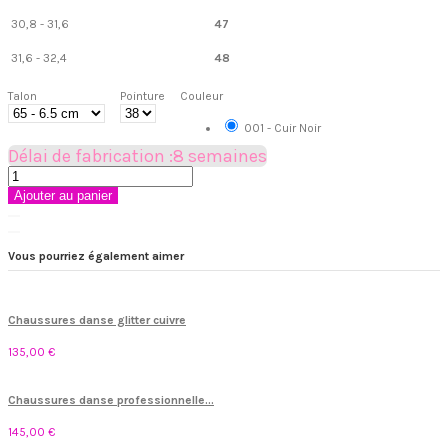
30,8 - 31,6
47
31,6 - 32,4
48
Talon
Pointure
Couleur
001 - Cuir Noir
Délai de fabrication :8 semaines
Ajouter au panier
Vous pourriez également aimer
Chaussures danse glitter cuivre
135,00 €
Chaussures danse professionnelle...
145,00 €