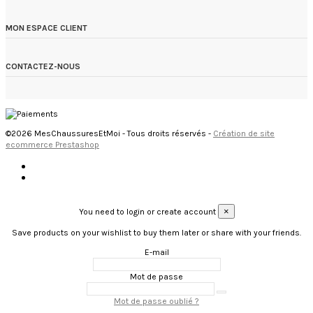
MON ESPACE CLIENT
CONTACTEZ-NOUS
©2026 MesChaussuresEtMoi - Tous droits réservés -
Création de site
ecommerce Prestashop
×
You need to login or create account
Save products on your wishlist to buy them later or share with your friends.
E-mail
Mot de passe
Mot de passe oublié ?