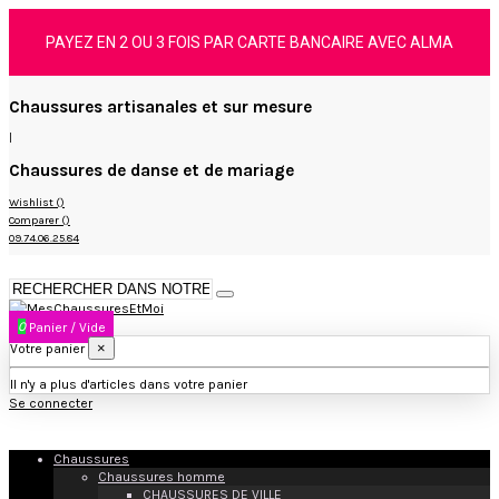
PAYEZ EN 2 OU 3 FOIS PAR CARTE BANCAIRE AVEC ALMA
Chaussures artisanales et sur mesure
|
Chaussures de danse et de mariage
Wishlist (
)
Comparer (
)
09.74.06.25.84
0
Panier
/
Vide
×
Votre panier
Il n'y a plus d'articles dans votre panier
Se connecter
Chaussures
Chaussures homme
CHAUSSURES DE VILLE