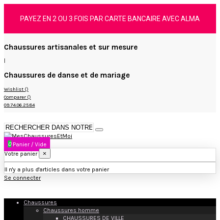
PAYEZ EN 2 OU 3 FOIS PAR CARTE BANCAIRE AVEC ALMA
Chaussures artisanales et sur mesure
|
Chaussures de danse et de mariage
Wishlist (
)
Comparer (
)
09.74.06.25.84
0
Panier
/
Vide
×
Votre panier
Il n'y a plus d'articles dans votre panier
Se connecter
Chaussures
Chaussures homme
CHAUSSURES DE VILLE