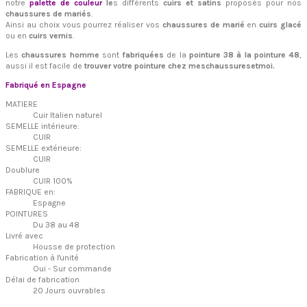
notre
palette de couleur
le
s différents
cuirs et satins
proposés pour nos
chaussures de mariés
.
Ainsi au choix vous pourrez réaliser vos
chaussures de marié
en
cuirs glacé
ou en
cuirs vernis
.
Les
chaussures homme
sont
fabriquées
de la
pointure 38 à la pointure 48
,
aussi il est facile de
trouver votre pointure chez meschaussuresetmoi.
Fabriqué en Espagne
MATIERE
Cuir Italien naturel
SEMELLE intérieure:
CUIR
SEMELLE extérieure:
CUIR
Doublure
CUIR 100%
FABRIQUE en:
Espagne
POINTURES
Du 38 au 48
Livré avec
Housse de protection
Fabrication à l'unité
Oui - Sur commande
Délai de fabrication
20 Jours ouvrables