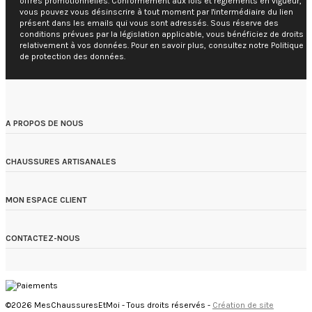
offres promotionnelles. Conformément aux lois et règlements en vigueur,
vous pouvez vous désinscrire à tout moment par l'intermédiaire du lien
présent dans les emails qui vous sont adressés. Sous réserve des
conditions prévues par la législation applicable, vous bénéficiez de droits
relativement à vos données. Pour en savoir plus, consultez notre Politique
de protection des données.
A PROPOS DE NOUS
CHAUSSURES ARTISANALES
MON ESPACE CLIENT
CONTACTEZ-NOUS
©2026 MesChaussuresEtMoi - Tous droits réservés -
Création de site