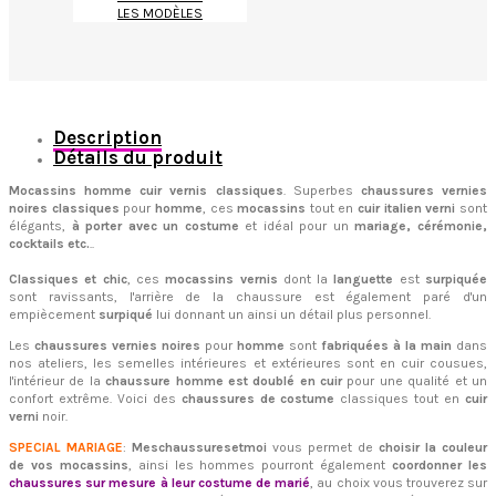
LES MODÈLES
Description
Détails du produit
Mocassins homme cuir vernis classiques
. Superbes
chaussures vernies
noires classiques
pour
homme
, ces
mocassins
tout en
cuir italien verni
sont
élégants,
à porter avec un costume
et idéal pour un
mariage, cérémonie,
cocktails etc.
..
Classiques et chic
, ces
mocassins vernis
dont la
languette
est
surpiquée
sont ravissants, l'arrière de la chaussure est également paré d'un
empiècement
surpiqué
lui donnant un ainsi un détail plus personnel.
Les
chaussures vernies noires
pour
homme
sont
fabriquées à la main
dans
nos ateliers, les semelles intérieures et extérieures sont en cuir cousues,
l'intérieur de la
chaussure homme est doublé en cuir
pour une qualité et un
confort extrême. Voici des
chaussures de costume
classiques tout en
cuir
verni
noir.
SPECIAL MARIAGE
:
Meschaussuresetmoi
vous permet de
choisir la couleur
de vos mocassins
, ainsi les hommes pourront également
coordonner les
chaussures sur mesure à leur costume de marié
, au choix vous trouverez sur