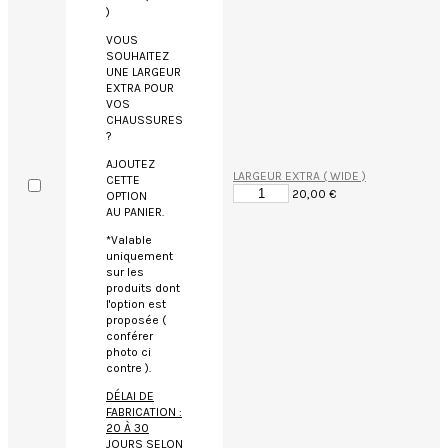
VOUS
SOUHAITEZ
UNE LARGEUR
EXTRA POUR
VOS
CHAUSSURES
?
AJOUTEZ
LARGEUR EXTRA ( WIDE )
CETTE
20,00 €
OPTION
AU PANIER.
*Valable
uniquement
sur les
produits dont
l'option est
proposée (
conférer
photo ci
contre ).
DÉLAI DE
FABRICATION :
20 À 30
JOURS SELON