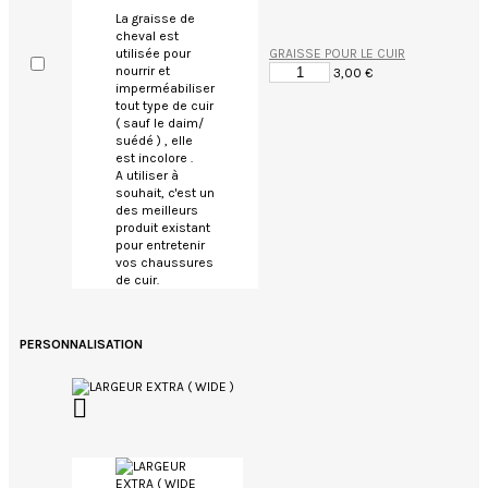
La graisse de
cheval est
GRAISSE POUR LE CUIR
utilisée pour
nourrir et
3,00 €
imperméabiliser
tout type de cuir
( sauf le daim/
suédé ) , elle
est incolore .
A utiliser à
souhait, c'est un
des meilleurs
produit existant
pour entretenir
vos chaussures
de cuir.
PERSONNALISATION
