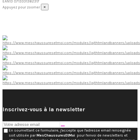
EAN13
0713331382317
×
Appuyez pour zoomer
Inscrivez-vous à la newsletter
En soumettant ce formulaire, j'accepte que l'adresse email renseignée
soit utilisée par
MesChaussuresEtMoi
pour l'envoi de newsletters et