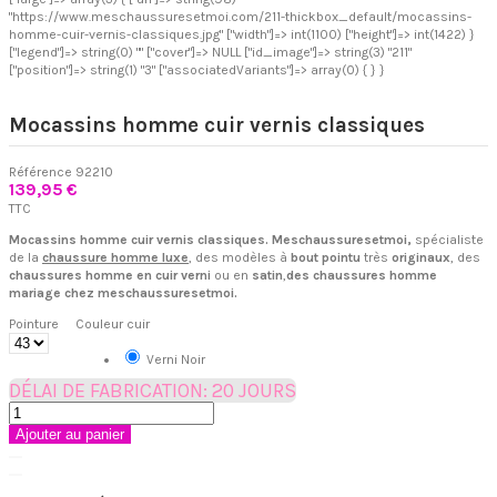
"https://www.meschaussuresetmoi.com/211-thickbox_default/mocassins-
homme-cuir-vernis-classiques.jpg" ["width"]=> int(1100) ["height"]=> int(1422) }
["legend"]=> string(0) "" ["cover"]=> NULL ["id_image"]=> string(3) "211"
["position"]=> string(1) "3" ["associatedVariants"]=> array(0) { } }
Mocassins homme cuir vernis classiques
Référence
92210
139,95 €
TTC
Mocassins homme cuir vernis classiques.
Meschaussuresetmoi,
spécialiste
de la
chaussure homme luxe
, des modèles à
bout pointu
très
originaux
, des
chaussures homme en cuir verni
ou en
satin
,
des chaussures homme
mariage chez meschaussuresetmoi.
Pointure
Couleur cuir
Verni Noir
DÉLAI DE FABRICATION: 20 JOURS
Ajouter au panier