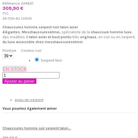
Référence
224631
309,90 €
TTC
24-72H AU CHOIX
Chaussures homme serpent noir talon acier
élégantes. Meschaussuresetmoi,
spécialiste de la
chaussure homme luxe
,
des modèles à
talon acier et bout pointu
très
originaux
, en cuir ou en serpent,
du luxe accessible chez meschaussuresetmoi.
Pointure
Couleur cuir
Serpent Noir
EN STOCK
Ajouter au panier
peau-de-serpent
Vous pourriez également aimer
Chaussures homme cuir serpent talon...