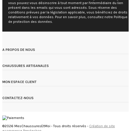
vous pouvez vous désinscrire à tout moment par l'intermédiaire du lien
présent dans les emails qui vous sont adressés. Sous réserve des
conditions prévues par la législation applicable, vous bénéficiez de droits
relativement à vos données. Pour en savoir plus, consultez notre Politique
de protection des données.
A PROPOS DE NOUS
CHAUSSURES ARTISANALES
MON ESPACE CLIENT
CONTACTEZ-NOUS
©2026 MesChaussuresEtMoi - Tous droits réservés -
Création de site
ecommerce Prestashop