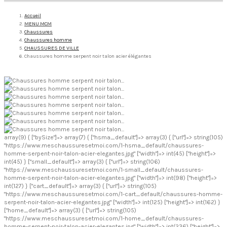
Accueil
MENU MCM
Chaussures
Chaussures homme
CHAUSSURES DE VILLE
Chaussures homme serpent noir talon acier élégantes
array(9) { ["bySize"]=> array(7) { ["hsma_default"]=> array(3) { ["url"]=> string(105)
"https://www.meschaussuresetmoi.com/1-hsma_default/chaussures-
homme-serpent-noir-talon-acier-elegantes.jpg" ["width"]=> int(45) ["height"]=>
int(45) } ["small_default"]=> array(3) { ["url"]=> string(106)
"https://www.meschaussuresetmoi.com/1-small_default/chaussures-
homme-serpent-noir-talon-acier-elegantes.jpg" ["width"]=> int(98) ["height"]=>
int(127) } ["cart_default"]=> array(3) { ["url"]=> string(105)
"https://www.meschaussuresetmoi.com/1-cart_default/chaussures-homme-
serpent-noir-talon-acier-elegantes.jpg" ["width"]=> int(125) ["height"]=> int(162) }
["home_default"]=> array(3) { ["url"]=> string(105)
"https://www.meschaussuresetmoi.com/1-home_default/chaussures-
homme-serpent-noir-talon-acier-elegantes.jpg" ["width"]=> int(236) ["height"]=>