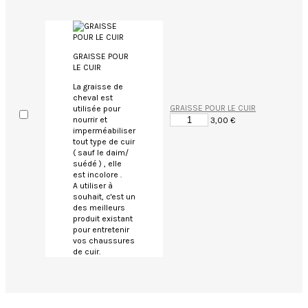
GRAISSE POUR
LE CUIR
La graisse de
cheval est
GRAISSE POUR LE CUIR
utilisée pour
nourrir et
3,00 €
imperméabiliser
tout type de cuir
( sauf le daim/
suédé ) , elle
est incolore .
A utiliser à
souhait, c'est un
des meilleurs
produit existant
pour entretenir
vos chaussures
de cuir.