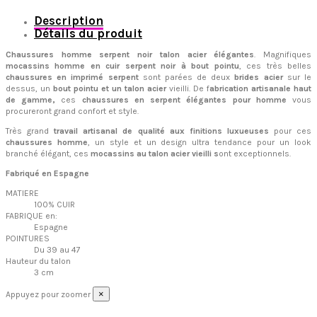
Description
Détails du produit
Chaussures homme serpent noir talon acier élégantes
. Magnifiques
mocassins homme en cuir serpent noir à bout pointu
, ces très belles
chaussures en imprimé serpent
sont parées de deux
brides acier
sur le
dessus, un
bout pointu et un talon acier
vieilli. De f
abrication artisanale haut
de gamme,
ces
chaussures en serpent élégantes pour homme
vous
procureront grand confort et style.
Très grand
travail artisanal de qualité aux finitions luxueuses
pour ces
chaussures homme
, un style et un design ultra tendance pour un look
branché élégant, ces
mocassins au talon acier vieilli s
ont exceptionnels.
Fabriqué en Espagne
MATIERE
100% CUIR
FABRIQUE en:
Espagne
POINTURES
Du 39 au 47
Hauteur du talon
3 cm
×
Appuyez pour zoomer