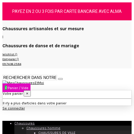
PAYEZ EN 2 OU 3 FOIS PAR CARTE BANCAIRE AVEC ALMA
Chaussures artisanales et sur mesure
|
Chaussures de danse et de mariage
Wishlist (
)
Comparer (
)
09.74.06.25.84
0
Panier
/
Vide
×
Votre panier
Il n'y a plus d'articles dans votre panier
Se connecter
Chaussures
Chaussures homme
CHAUSSURES DE VILLE