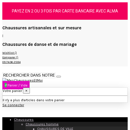
PAYEZ EN 2 OU 3 FOIS PAR CARTE BANCAIRE AVEC ALMA
Chaussures artisanales et sur mesure
|
Chaussures de danse et de mariage
Wishlist (
)
Comparer (
)
09.74.06.25.84
0
Panier
/
Vide
×
Votre panier
Il n'y a plus d'articles dans votre panier
Se connecter
Chaussures
Chaussures homme
CHAUSSURES DE VILLE