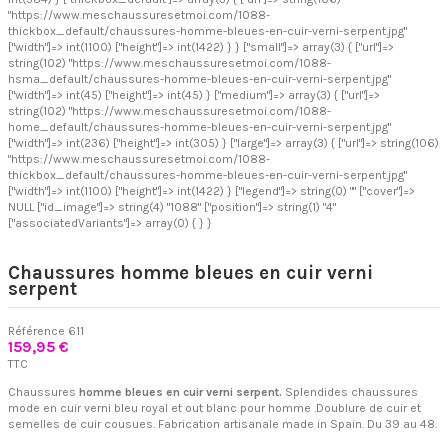
"https://www.meschaussuresetmoi.com/1088-
thickbox_default/chaussures-homme-bleues-en-cuir-verni-serpent.jpg"
["width"]=> int(1100) ["height"]=> int(1422) } } ["small"]=> array(3) { ["url"]=>
string(102) "https://www.meschaussuresetmoi.com/1088-
hsma_default/chaussures-homme-bleues-en-cuir-verni-serpent.jpg"
["width"]=> int(45) ["height"]=> int(45) } ["medium"]=> array(3) { ["url"]=>
string(102) "https://www.meschaussuresetmoi.com/1088-
home_default/chaussures-homme-bleues-en-cuir-verni-serpent.jpg"
["width"]=> int(236) ["height"]=> int(305) } ["large"]=> array(3) { ["url"]=> string(106)
"https://www.meschaussuresetmoi.com/1088-
thickbox_default/chaussures-homme-bleues-en-cuir-verni-serpent.jpg"
["width"]=> int(1100) ["height"]=> int(1422) } ["legend"]=> string(0) "" ["cover"]=>
NULL ["id_image"]=> string(4) "1088" ["position"]=> string(1) "4"
["associatedVariants"]=> array(0) { } }
Chaussures homme bleues en cuir verni
serpent
Référence
611
159,95 €
TTC
Chaussures
homme bleues en cuir verni serpent.
Splendides chaussures
mode en cuir verni bleu royal et out blanc pour homme .Doublure de cuir et
semelles de cuir cousues. Fabrication artisanale made in Spain. Du 39 au 48.