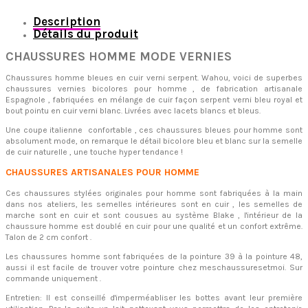
Description
Détails du produit
CHAUSSURES HOMME MODE VERNIES
Chaussures homme bleues en cuir verni serpent. Wahou, voici de superbes
chaussures vernies bicolores pour homme , de fabrication artisanale
Espagnole , fabriquées en mélange de cuir façon serpent verni bleu royal et
bout pointu en cuir verni blanc. Livrées avec lacets blancs et bleus.
Une coupe italienne confortable , ces chaussures bleues pour homme sont
absolument mode, on remarque le détail bicolore bleu et blanc sur la semelle
de cuir naturelle , une touche hyper tendance !
CHAUSSURES ARTISANALES POUR HOMME
Ces chaussures stylées originales pour homme sont fabriquées à la main
dans nos ateliers, les semelles intérieures sont en cuir , les semelles de
marche sont en cuir et sont cousues au système Blake , l'intérieur de la
chaussure homme est doublé en cuir pour une qualité et un confort extrême.
Talon de 2 cm
confort .
Les chaussures homme sont fabriquées de la pointure 39 à la pointure 48,
aussi il est facile de trouver votre pointure chez meschaussuresetmoi. Sur
commande uniquement .
Entretien:
Il est conseillé d'imperméabliser les bottes avant leur première