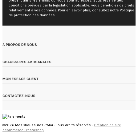
présent dans les emails qui vous sont adressés. Sous réserve des
conditions prévues par la législation applicable, vous bénéficiez de droits
relativement à vos données. Pour en savoir plus, consultez notre Politique
de protection des données.
A PROPOS DE NOUS
CHAUSSURES ARTISANALES
MON ESPACE CLIENT
CONTACTEZ-NOUS
©2026 MesChaussuresEtMoi - Tous droits réservés -
Création de site
ecommerce Prestashop