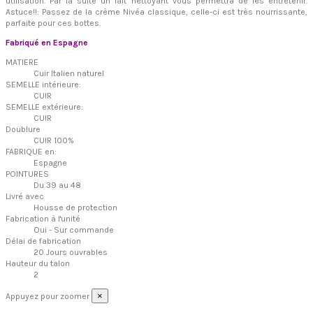
utilisation. Par la suite un lait nettoyant vous permettra de les entretenir.
Astuce!!: Passez de la crème Nivéa classique, celle-ci est très nourrissante,
parfaite pour ces bottes.
Fabriqué en Espagne
MATIERE
Cuir Italien naturel
SEMELLE intérieure:
CUIR
SEMELLE extérieure:
CUIR
Doublure
CUIR 100%
FABRIQUE en:
Espagne
POINTURES
Du 39 au 48
Livré avec
Housse de protection
Fabrication à l'unité
Oui - Sur commande
Délai de fabrication
20 Jours ouvrables
Hauteur du talon
2
×
Appuyez pour zoomer