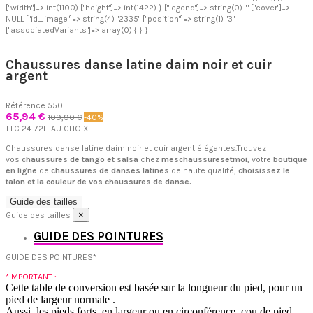
["width"]=> int(1100) ["height"]=> int(1422) } ["legend"]=> string(0) "" ["cover"]=>
NULL ["id_image"]=> string(4) "2335" ["position"]=> string(1) "3"
["associatedVariants"]=> array(0) { } }
Chaussures danse latine daim noir et cuir
argent
Référence
550
65,94 €
109,90 €
-40%
TTC
24-72H AU CHOIX
Chaussures danse latine daim noir et cuir argent élégantes.Trouvez
vos
chaussures de tango et salsa
chez
meschaussuresetmoi
, votre
boutique
en ligne
de
chaussures de danses latines
de haute qualité,
choisissez le
talon et la couleur de vos chaussures de danse.
Guide des tailles
×
Guide des tailles
GUIDE DES POINTURES
GUIDE DES POINTURES*
*IMPORTANT :
Cette table de conversion est basée sur la longueur du pied, pour un
pied de largeur normale .
Aussi, les pieds forts, en largeur ou en circonférence, cou de pied