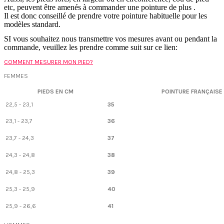
etc, peuvent être amenés à commander une pointure de plus .
Il est donc conseillé de prendre votre pointure habituelle pour les
modèles standard.
SI vous souhaitez nous transmettre vos mesures avant ou pendant la
commande, veuillez les prendre comme suit sur ce lien:
COMMENT MESURER MON PIED?
FEMMES
PIEDS EN CM
POINTURE FRANÇAISE
22,5 - 23,1
35
23,1 - 23,7
36
23,7 - 24,3
37
24,3 - 24,8
38
24,8 - 25,3
39
25,3 - 25,9
40
25,9 - 26,6
41