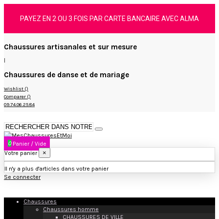
PAYEZ EN 2 OU 3 FOIS PAR CARTE BANCAIRE AVEC ALMA
Chaussures artisanales et sur mesure
|
Chaussures de danse et de mariage
Wishlist (
)
Comparer (
)
09.74.06.25.84
0
Panier
/
Vide
×
Votre panier
Il n'y a plus d'articles dans votre panier
Se connecter
Chaussures
Chaussures homme
CHAUSSURES DE VILLE