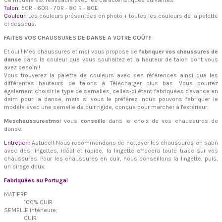
Ce modèle est réalisable avec les caractéristiques suivantes:
Talon
: 50R - 60R - 70R - 80 R - 80E
Couleur
: Les couleurs présentées en photo + toutes les couleurs de la palette
ci dessous.
FAITES VOS CHAUSSURES DE DANSE A VOTRE GOÛT!!
Et oui ! Mes chaussures et moi vous propose de
fabriquer vos chaussures de
danse
dans la couleur que vous souhaitez et la hauteur de talon dont vous
avez besoin!!
Vous trouverez la palette de couleurs avec ses références ainsi que les
différentes hauteurs de talons à Télécharger plus bas. Vous pourrez
également choisir le type de semelles, celles-ci étant fabriquées d'avance en
daim pour la danse, mais si vous le préférez, nous pouvons fabriquer le
modèle avec une semelle de cuir rigide, conçue pour marcher à l'extérieur.
Meschaussureetmoi
vous
conseille
dans le choix de vos chaussures de
danse.
Entretien:
Astuce!! Nous recommandons de nettoyer les chaussures en satin
avec des lingettes, idéal et rapide, la lingette effacera toute trace sur vos
chaussures. Pour les chaussures en cuir, nous conseillons la lingette, puis,
un cirage doux.
Fabriquées au Portugal
MATIERE
100% CUIR
SEMELLE intérieure:
CUIR