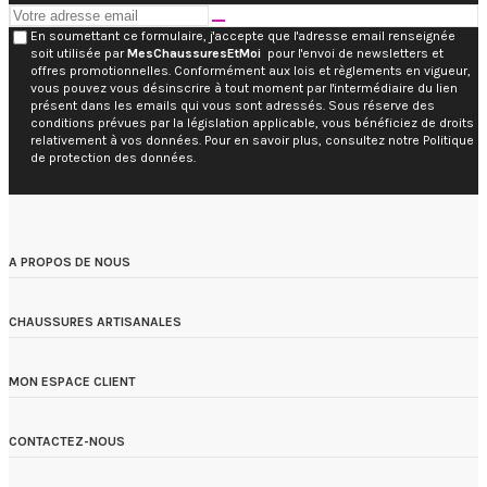
En soumettant ce formulaire, j'accepte que l'adresse email renseignée
soit utilisée par
MesChaussuresEtMoi
pour l'envoi de newsletters et
offres promotionnelles. Conformément aux lois et règlements en vigueur,
vous pouvez vous désinscrire à tout moment par l'intermédiaire du lien
présent dans les emails qui vous sont adressés. Sous réserve des
conditions prévues par la législation applicable, vous bénéficiez de droits
relativement à vos données. Pour en savoir plus, consultez notre Politique
de protection des données.
A PROPOS DE NOUS
CHAUSSURES ARTISANALES
MON ESPACE CLIENT
CONTACTEZ-NOUS