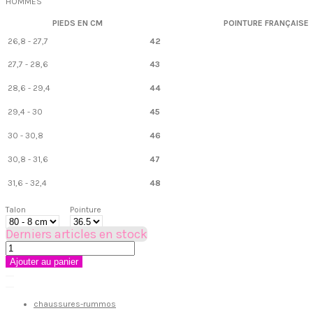
HOMMES
PIEDS EN CM
POINTURE FRANÇAISE
26,8 - 27,7
42
27,7 - 28,6
43
28,6 - 29,4
44
29,4 - 30
45
30 - 30,8
46
30,8 - 31,6
47
31,6 - 32,4
48
Talon
Pointure
Derniers articles en stock
Ajouter au panier
chaussures-rummos