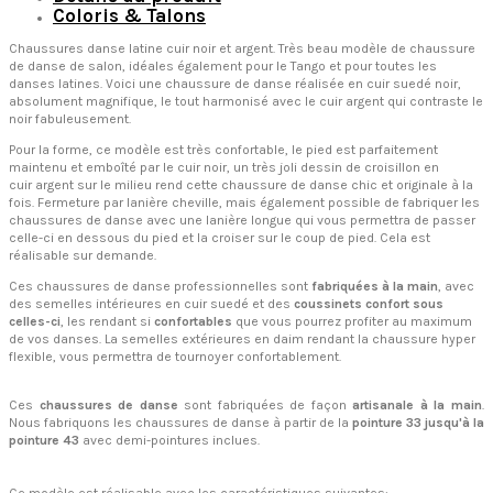
Coloris & Talons
Chaussures danse latine cuir noir et argent. Très beau modèle de chaussure
de danse de salon, idéales également pour le Tango et pour toutes les
danses latines. Voici une chaussure de danse réalisée en cuir suedé noir,
absolument magnifique, le tout harmonisé avec le cuir argent qui contraste le
noir fabuleusement.
Pour la forme, ce modèle est très confortable, le pied est parfaitement
maintenu et emboîté par le cuir noir, un très joli dessin de croisillon en
cuir argent sur le milieu rend cette chaussure de danse chic et originale à la
fois. Fermeture par lanière cheville, mais également possible de fabriquer les
chaussures de danse avec une lanière longue qui vous permettra de passer
celle-ci en dessous du pied et la croiser sur le coup de pied. Cela est
réalisable sur demande.
Ces chaussures de danse professionnelles sont
fabriquées à la main
, avec
des semelles intérieures en cuir suedé et des
coussinets confort sous
celles-ci
, les rendant si
confortables
que vous pourrez profiter au maximum
de vos danses. La semelles extérieures en daim rendant la chaussure hyper
flexible, vous permettra de tournoyer confortablement.
Ces
chaussures de danse
sont fabriquées de façon
artisanale à la main
.
Nous fabriquons les chaussures de danse à partir de la
pointure 33 jusqu'à la
pointure 43
avec demi-pointures inclues.