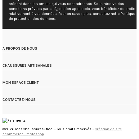
présent dans les emails qui vous sont adressés. Sous réserve des
conditions prévues par la législation applicable, vous bénéficiez de droits
relativement à vos données. Pour en savoir plus, consultez notre Politique
de protection des données.
A PROPOS DE NOUS
CHAUSSURES ARTISANALES
MON ESPACE CLIENT
CONTACTEZ-NOUS
©2026 MesChaussuresEtMoi - Tous droits réservés -
Création de site
ecommerce Prestashop