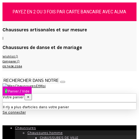
PAYEZ EN 2 OU 3 FOIS PAR CARTE BANCAIRE AVEC ALMA
Chaussures artisanales et sur mesure
|
Chaussures de danse et de mariage
Wishlist (
)
Comparer (
)
09.74.06.25.84
0
Panier
/
Vide
×
Votre panier
Il n'y a plus d'articles dans votre panier
Se connecter
Chaussures
Chaussures homme
CHAUSSURES DE VILLE