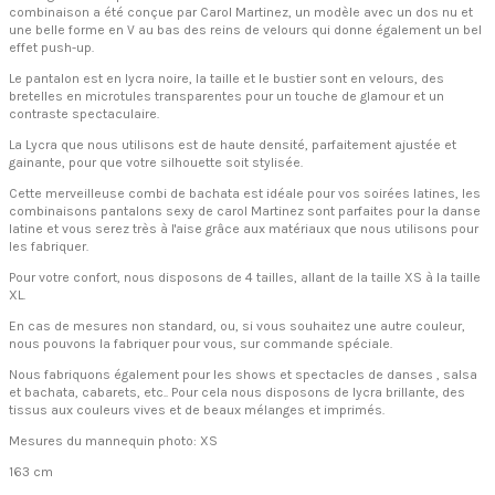
combinaison a été conçue par Carol Martinez, un modèle avec un dos nu et
une belle forme en V au bas des reins de velours qui donne également un bel
effet push-up.
Le pantalon est en lycra noire, la taille et le bustier sont en velours, des
bretelles en microtules transparentes pour un touche de glamour et un
contraste spectaculaire.
La Lycra que nous utilisons est de haute densité, parfaitement ajustée et
gainante, pour que votre silhouette soit stylisée.
Cette merveilleuse combi de bachata est idéale pour vos soirées latines, les
combinaisons pantalons sexy de carol Martinez sont parfaites pour la danse
latine et vous serez très à l'aise grâce aux matériaux que nous utilisons pour
les fabriquer.
Pour votre confort, nous disposons de 4 tailles, allant de la taille XS à la taille
XL.
En cas de mesures non standard, ou, si vous souhaitez une autre couleur,
nous pouvons la fabriquer pour vous, sur commande spéciale.
Nous fabriquons également pour les shows et spectacles de danses , salsa
et bachata, cabarets, etc.. Pour cela nous disposons de lycra brillante, des
tissus aux couleurs vives et de beaux mélanges et imprimés.
Mesures du mannequin photo: XS
163 cm