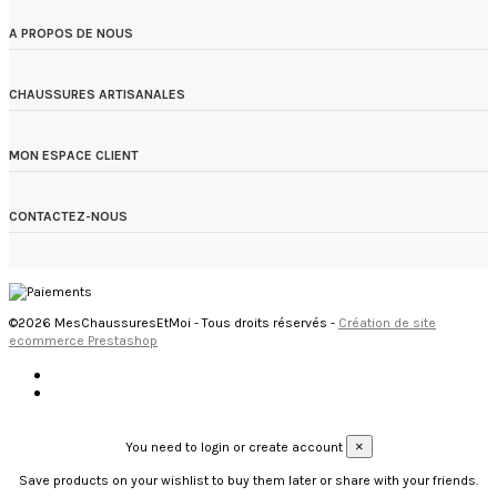
A PROPOS DE NOUS
CHAUSSURES ARTISANALES
MON ESPACE CLIENT
CONTACTEZ-NOUS
©2026 MesChaussuresEtMoi - Tous droits réservés -
Création de site
ecommerce Prestashop
×
You need to login or create account
Save products on your wishlist to buy them later or share with your friends.