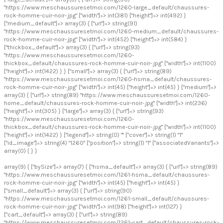
"https://www.meschaussuresetmoi.com/1260-large_default/chaussures-
rock-homme-cuir-noir-.jpg" ["width"]=> int(381) ["height"]=> int(492) }
["medium_default"]=> array(3) { ["url"]=> string(91)
"https://www.meschaussuresetmoi.com/1260-medium_default/chaussures-
rock-homme-cuir-noir-.jpg" ["width"]=> int(452) ["height"]=> int(584) }
["thickbox_default"]=> array(3) { ["url"]=> string(93)
"https://www.meschaussuresetmoi.com/1260-
thickbox_default/chaussures-rock-homme-cuir-noir-.jpg" ["width"]=> int(1100)
["height"]=> int(1422) } } ["small"]=> array(3) { ["url"]=> string(89)
"https://www.meschaussuresetmoi.com/1260-hsma_default/chaussures-
rock-homme-cuir-noir-.jpg" ["width"]=> int(45) ["height"]=> int(45) } ["medium"]=>
array(3) { ["url"]=> string(89) "https://www.meschaussuresetmoi.com/1260-
home_default/chaussures-rock-homme-cuir-noir-.jpg" ["width"]=> int(236)
["height"]=> int(305) } ["large"]=> array(3) { ["url"]=> string(93)
"https://www.meschaussuresetmoi.com/1260-
thickbox_default/chaussures-rock-homme-cuir-noir-.jpg" ["width"]=> int(1100)
["height"]=> int(1422) } ["legend"]=> string(0) "" ["cover"]=> string(1) "1"
["id_image"]=> string(4) "1260" ["position"]=> string(1) "1" ["associatedVariants"]=>
array(0) { } }
array(9) { ["bySize"]=> array(7) { ["hsma_default"]=> array(3) { ["url"]=> string(89)
"https://www.meschaussuresetmoi.com/1261-hsma_default/chaussures-
rock-homme-cuir-noir-.jpg" ["width"]=> int(45) ["height"]=> int(45) }
["small_default"]=> array(3) { ["url"]=> string(90)
"https://www.meschaussuresetmoi.com/1261-small_default/chaussures-
rock-homme-cuir-noir-.jpg" ["width"]=> int(98) ["height"]=> int(127) }
["cart_default"]=> array(3) { ["url"]=> string(89)
"https://www.meschaussuresetmoi.com/1261-cart_default/chaussures-rock-