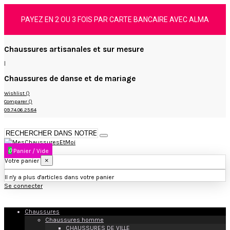
PAYEZ EN 2 OU 3 FOIS PAR CARTE BANCAIRE AVEC ALMA
Chaussures artisanales et sur mesure
|
Chaussures de danse et de mariage
Wishlist (
)
Comparer (
)
09.74.06.25.84
0
Panier
/
Vide
×
Votre panier
Il n'y a plus d'articles dans votre panier
Se connecter
Chaussures
Chaussures homme
CHAUSSURES DE VILLE