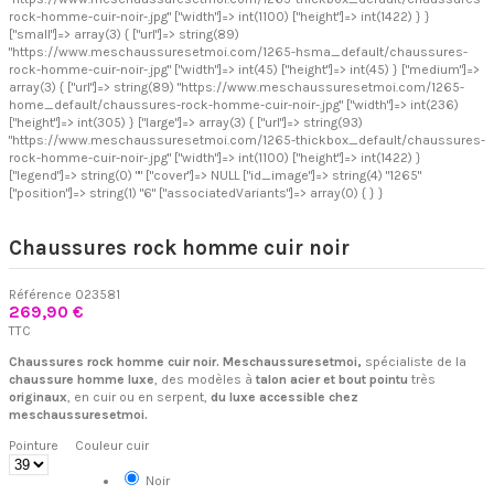
rock-homme-cuir-noir-.jpg" ["width"]=> int(1100) ["height"]=> int(1422) } }
["small"]=> array(3) { ["url"]=> string(89)
"https://www.meschaussuresetmoi.com/1265-hsma_default/chaussures-
rock-homme-cuir-noir-.jpg" ["width"]=> int(45) ["height"]=> int(45) } ["medium"]=>
array(3) { ["url"]=> string(89) "https://www.meschaussuresetmoi.com/1265-
home_default/chaussures-rock-homme-cuir-noir-.jpg" ["width"]=> int(236)
["height"]=> int(305) } ["large"]=> array(3) { ["url"]=> string(93)
"https://www.meschaussuresetmoi.com/1265-thickbox_default/chaussures-
rock-homme-cuir-noir-.jpg" ["width"]=> int(1100) ["height"]=> int(1422) }
["legend"]=> string(0) "" ["cover"]=> NULL ["id_image"]=> string(4) "1265"
["position"]=> string(1) "6" ["associatedVariants"]=> array(0) { } }
Chaussures rock homme cuir noir
Référence
023581
269,90 €
TTC
Chaussures rock homme cuir noir. Meschaussuresetmoi,
spécialiste de la
chaussure homme luxe
, des modèles à
talon acier et bout pointu
très
originaux
, en cuir ou en serpent,
du luxe accessible chez
meschaussuresetmoi.
Pointure
Couleur cuir
Noir