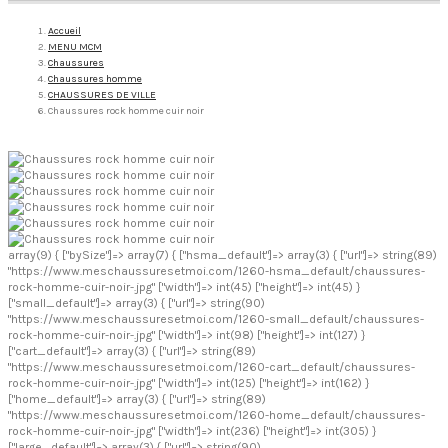
Accueil
MENU MCM
Chaussures
Chaussures homme
CHAUSSURES DE VILLE
Chaussures rock homme cuir noir
array(9) { ["bySize"]=> array(7) { ["hsma_default"]=> array(3) { ["url"]=> string(89)
"https://www.meschaussuresetmoi.com/1260-hsma_default/chaussures-
rock-homme-cuir-noir-.jpg" ["width"]=> int(45) ["height"]=> int(45) }
["small_default"]=> array(3) { ["url"]=> string(90)
"https://www.meschaussuresetmoi.com/1260-small_default/chaussures-
rock-homme-cuir-noir-.jpg" ["width"]=> int(98) ["height"]=> int(127) }
["cart_default"]=> array(3) { ["url"]=> string(89)
"https://www.meschaussuresetmoi.com/1260-cart_default/chaussures-
rock-homme-cuir-noir-.jpg" ["width"]=> int(125) ["height"]=> int(162) }
["home_default"]=> array(3) { ["url"]=> string(89)
"https://www.meschaussuresetmoi.com/1260-home_default/chaussures-
rock-homme-cuir-noir-.jpg" ["width"]=> int(236) ["height"]=> int(305) }
["large_default"]=> array(3) { ["url"]=> string(90)