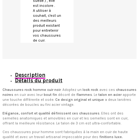
suédé ) , elle
est incolore .
A utiliser à
souhait, c'est un
des meilleurs
produit existant
pour entretenir
vos chaussures
de cuir.
Description
Détails du produit
Chaussures rock homme cuir noir
. Adoptez un
look rock
avec ces
chaussures
noires
en cuir avec leur
bout fin
décoré de
flammes
. Le
talon en acier
apporte
une touche différente et osée.
Ce design original et unique
a deux lanières
décorées de boucles au fini acier vintage.
Elégance, confort et qualité définissent ces chaussures
. Elles ont des
semelles anatomiques et amovibles en cuir et les semelles sont en cuir,
offrant la meilleure résistance. Le talon de 3 cm est ultra-confortable.
Ces chaussures pour homme sont fabriquées à la main en cuir de haute
qualité et avec un travail artisanal impeccable pour des
finitions luxe.