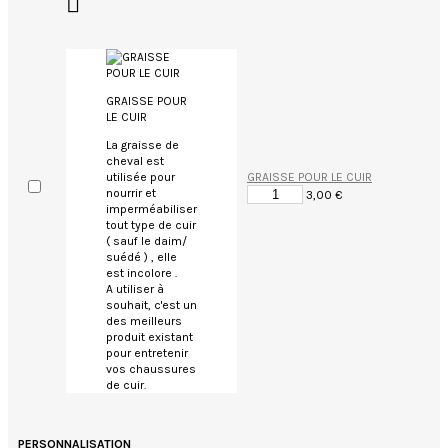

GRAISSE POUR
LE CUIR
La graisse de
cheval est
GRAISSE POUR LE CUIR
utilisée pour
nourrir et
3,00 €
imperméabiliser
tout type de cuir
( sauf le daim/
suédé ) , elle
est incolore .
A utiliser à
souhait, c'est un
des meilleurs
produit existant
pour entretenir
vos chaussures
de cuir.
PERSONNALISATION