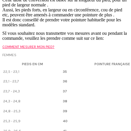
pied de largeur normale .
Aussi, les pieds forts, en largeur ou en circonférence, cou de pied
etc, peuvent être amenés à commander une pointure de plus .
Il est donc conseillé de prendre votre pointure habituelle pour les
modèles standard.
SI vous souhaitez nous transmettre vos mesures avant ou pendant la
commande, veuillez les prendre comme suit sur ce lien:
COMMENT MESURER MON PIED?
FEMMES
PIEDS EN CM
POINTURE FRANÇAISE
22,5 - 23,1
35
23,1 - 23,7
36
23,7 - 24,3
37
24,3 - 24,8
38
24,8 - 25,3
39
25,3 - 25,9
40
25,9 - 26,6
41