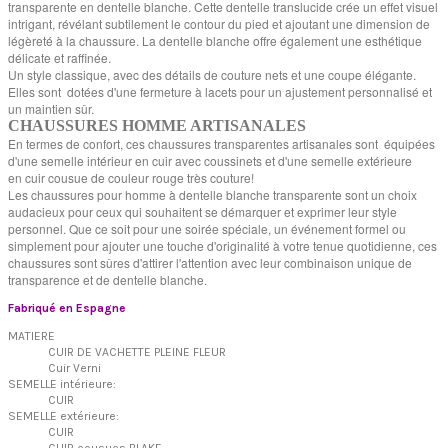
transparente en dentelle blanche. Cette dentelle translucide crée un effet visuel
intrigant, révélant subtilement le contour du pied et ajoutant une dimension de
légèreté à la chaussure. La dentelle blanche offre également une esthétique
délicate et raffinée.
Un style classique, avec des détails de couture nets et une coupe élégante.
Elles sont dotées d'une fermeture à lacets pour un ajustement personnalisé et
un maintien sûr.
CHAUSSURES HOMME ARTISANALES
En termes de confort, ces chaussures transparentes artisanales sont équipées
d'une semelle intérieur en cuir avec coussinets et d'une semelle extérieure
en cuir cousue de couleur rouge très couture!
Les chaussures pour homme à dentelle blanche transparente sont un choix
audacieux pour ceux qui souhaitent se démarquer et exprimer leur style
personnel. Que ce soit pour une soirée spéciale, un événement formel ou
simplement pour ajouter une touche d'originalité à votre tenue quotidienne, ces
chaussures sont sûres d'attirer l'attention avec leur combinaison unique de
transparence et de dentelle blanche.
Fabriqué en Espagne
MATIERE
CUIR DE VACHETTE PLEINE FLEUR
Cuir Verni
SEMELLE intérieure:
CUIR
SEMELLE extérieure:
CUIR
CUIR cousues BLAKE