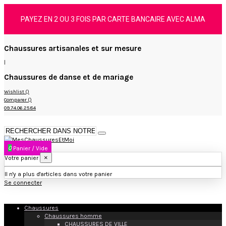
PAYEZ EN 2 OU 3 FOIS PAR CARTE BANCAIRE AVEC ALMA
Chaussures artisanales et sur mesure
|
Chaussures de danse et de mariage
Wishlist (
)
Comparer (
)
09.74.06.25.84
0
Panier
/
Vide
×
Votre panier
Il n'y a plus d'articles dans votre panier
Se connecter
Chaussures
Chaussures homme
CHAUSSURES DE VILLE