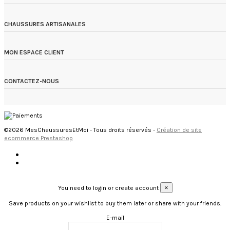
CHAUSSURES ARTISANALES
MON ESPACE CLIENT
CONTACTEZ-NOUS
©2026 MesChaussuresEtMoi - Tous droits réservés -
Création de site
ecommerce Prestashop
×
You need to login or create account
Save products on your wishlist to buy them later or share with your friends.
E-mail