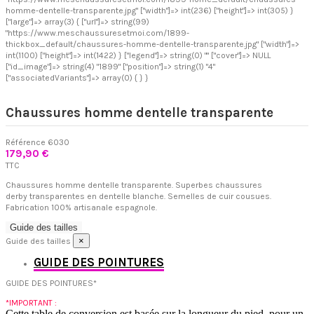
homme-dentelle-transparente.jpg" ["width"]=> int(236) ["height"]=> int(305) }
["large"]=> array(3) { ["url"]=> string(99)
"https://www.meschaussuresetmoi.com/1899-
thickbox_default/chaussures-homme-dentelle-transparente.jpg" ["width"]=>
int(1100) ["height"]=> int(1422) } ["legend"]=> string(0) "" ["cover"]=> NULL
["id_image"]=> string(4) "1899" ["position"]=> string(1) "4"
["associatedVariants"]=> array(0) { } }
Chaussures homme dentelle transparente
Référence
6030
179,90 €
TTC
Chaussures homme dentelle transparente. Superbes chaussures
derby transparentes en dentelle blanche. Semelles de cuir cousues.
Fabrication 100% artisanale espagnole.
Guide des tailles
×
Guide des tailles
GUIDE DES POINTURES
GUIDE DES POINTURES*
*IMPORTANT :
Cette table de conversion est basée sur la longueur du pied, pour un