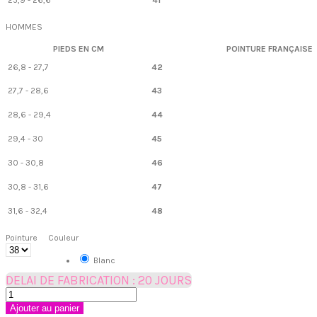
HOMMES
PIEDS EN CM
POINTURE FRANÇAISE
26,8 - 27,7
42
27,7 - 28,6
43
28,6 - 29,4
44
29,4 - 30
45
30 - 30,8
46
30,8 - 31,6
47
31,6 - 32,4
48
Pointure
Couleur
Blanc
DELAI DE FABRICATION : 20 JOURS
Ajouter au panier