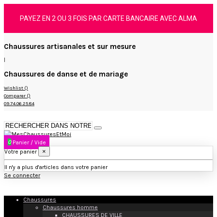
PAYEZ EN 2 OU 3 FOIS PAR CARTE BANCAIRE AVEC ALMA
Chaussures artisanales et sur mesure
|
Chaussures de danse et de mariage
Wishlist (
)
Comparer (
)
09.74.06.25.84
0
Panier
/
Vide
×
Votre panier
Il n'y a plus d'articles dans votre panier
Se connecter
Chaussures
Chaussures homme
CHAUSSURES DE VILLE