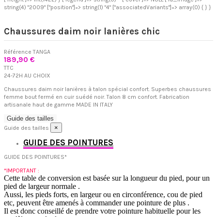
string(4) "2009" ["position"]=> string(1) "4" ["associatedVariants"]=> array(0) { } }
Chaussures daim noir lanières chic
Référence
TANGA
189,90 €
TTC
24-72H AU CHOIX
Chaussures daim noir lanières à talon spécial confort. Superbes chaussures
femme bout fermé en cuir suédé noir. Talon 8 cm confort. Fabrication
artisanale haut de gamme MADE IN ITALY
Guide des tailles
×
Guide des tailles
GUIDE DES POINTURES
GUIDE DES POINTURES*
*IMPORTANT :
Cette table de conversion est basée sur la longueur du pied, pour un
pied de largeur normale .
Aussi, les pieds forts, en largeur ou en circonférence, cou de pied
etc, peuvent être amenés à commander une pointure de plus .
Il est donc conseillé de prendre votre pointure habituelle pour les