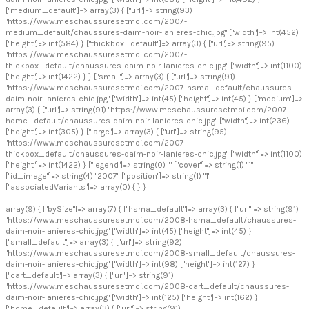
["medium_default"]=> array(3) { ["url"]=> string(93)
"https://www.meschaussuresetmoi.com/2007-
medium_default/chaussures-daim-noir-lanieres-chic.jpg" ["width"]=> int(452)
["height"]=> int(584) } ["thickbox_default"]=> array(3) { ["url"]=> string(95)
"https://www.meschaussuresetmoi.com/2007-
thickbox_default/chaussures-daim-noir-lanieres-chic.jpg" ["width"]=> int(1100)
["height"]=> int(1422) } } ["small"]=> array(3) { ["url"]=> string(91)
"https://www.meschaussuresetmoi.com/2007-hsma_default/chaussures-
daim-noir-lanieres-chic.jpg" ["width"]=> int(45) ["height"]=> int(45) } ["medium"]=>
array(3) { ["url"]=> string(91) "https://www.meschaussuresetmoi.com/2007-
home_default/chaussures-daim-noir-lanieres-chic.jpg" ["width"]=> int(236)
["height"]=> int(305) } ["large"]=> array(3) { ["url"]=> string(95)
"https://www.meschaussuresetmoi.com/2007-
thickbox_default/chaussures-daim-noir-lanieres-chic.jpg" ["width"]=> int(1100)
["height"]=> int(1422) } ["legend"]=> string(0) "" ["cover"]=> string(1) "1"
["id_image"]=> string(4) "2007" ["position"]=> string(1) "1"
["associatedVariants"]=> array(0) { } }
array(9) { ["bySize"]=> array(7) { ["hsma_default"]=> array(3) { ["url"]=> string(91)
"https://www.meschaussuresetmoi.com/2008-hsma_default/chaussures-
daim-noir-lanieres-chic.jpg" ["width"]=> int(45) ["height"]=> int(45) }
["small_default"]=> array(3) { ["url"]=> string(92)
"https://www.meschaussuresetmoi.com/2008-small_default/chaussures-
daim-noir-lanieres-chic.jpg" ["width"]=> int(98) ["height"]=> int(127) }
["cart_default"]=> array(3) { ["url"]=> string(91)
"https://www.meschaussuresetmoi.com/2008-cart_default/chaussures-
daim-noir-lanieres-chic.jpg" ["width"]=> int(125) ["height"]=> int(162) }
["home_default"]=> array(3) { ["url"]=> string(91)