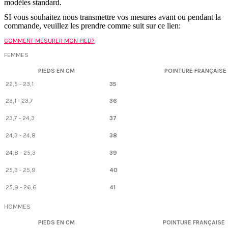
modèles standard.
SI vous souhaitez nous transmettre vos mesures avant ou pendant la
commande, veuillez les prendre comme suit sur ce lien:
COMMENT MESURER MON PIED?
FEMMES
PIEDS EN CM
POINTURE FRANÇAISE
22,5 - 23,1
35
23,1 - 23,7
36
23,7 - 24,3
37
24,3 - 24,8
38
24,8 - 25,3
39
25,3 - 25,9
40
25,9 - 26,6
41
HOMMES
PIEDS EN CM
POINTURE FRANÇAISE