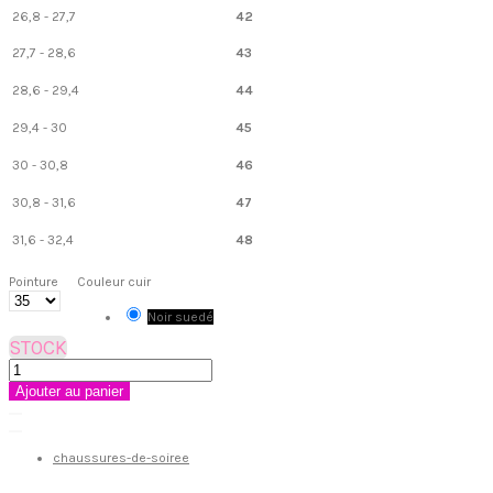
26,8 - 27,7
42
27,7 - 28,6
43
28,6 - 29,4
44
29,4 - 30
45
30 - 30,8
46
30,8 - 31,6
47
31,6 - 32,4
48
Pointure
Couleur cuir
Noir suedé
STOCK
Ajouter au panier
chaussures-de-soiree