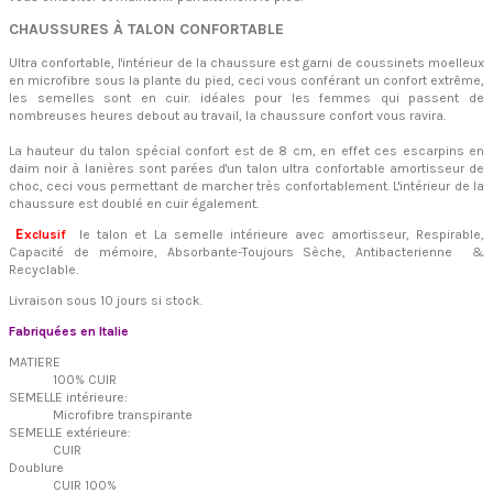
CHAUSSURES À TALON CONFORTABLE
Ultra confortable, l'intérieur de la chaussure est garni de coussinets moelleux
en microfibre sous la plante du pied, ceci vous conférant un confort extrême,
les semelles sont en cuir. idéales pour les femmes qui passent de
nombreuses heures debout au travail, la chaussure confort vous ravira.
La hauteur du talon spécial confort est de 8 cm, en effet ces escarpins en
daim noir à lanières sont parées d'un talon ultra confortable amortisseur de
choc, ceci vous permettant de marcher très confortablement. L'intérieur de la
chaussure est doublé en cuir également.
E
xclusif
le talon et La semelle intérieure avec amortisseur, Respirable,
Capacité de mémoire, Absorbante-Toujours Sèche, Antibacterienne &
Recyclable.
Livraison sous 10 jours si stock.
Fabriquées en Italie
MATIERE
100% CUIR
SEMELLE intérieure:
Microfibre transpirante
SEMELLE extérieure:
CUIR
Doublure
CUIR 100%