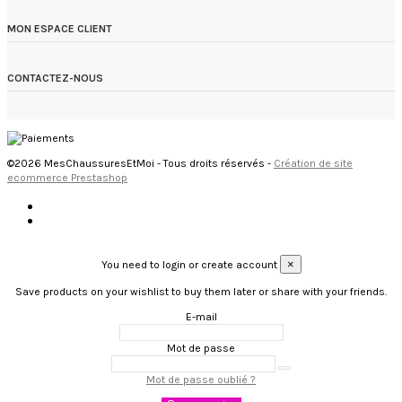
MON ESPACE CLIENT
CONTACTEZ-NOUS
©2026 MesChaussuresEtMoi - Tous droits réservés -
Création de site
ecommerce Prestashop
×
You need to login or create account
Save products on your wishlist to buy them later or share with your friends.
E-mail
Mot de passe
Mot de passe oublié ?