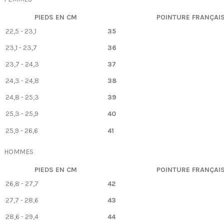
PIEDS EN CM
POINTURE FRANÇAI
22,5 - 23,1
35
23,1 - 23,7
36
23,7 - 24,3
37
24,3 - 24,8
38
24,8 - 25,3
39
25,3 - 25,9
40
25,9 - 26,6
41
HOMMES
PIEDS EN CM
POINTURE FRANÇAI
26,8 - 27,7
42
27,7 - 28,6
43
28,6 - 29,4
44