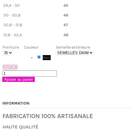
29,4 - 30
45
30 - 30,8
46
30,8 - 31,6
47
31,6 - 32,4
48
Pointure
Couleur
Semelle extérieure
Noir
STOCK
Ajouter au panier
INFORMATION
FABRICATION 100% ARTISANALE
HAUTE QUALITÉ