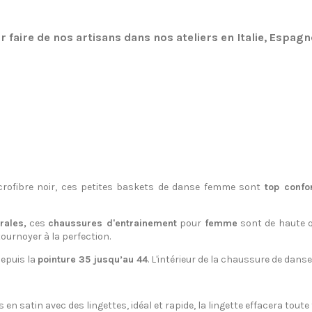
r faire de nos artisans dans nos ateliers en Italie, Espag
crofibre noir, ces petites baskets de danse femme sont
top confo
rales,
ces
chaussures d'entrainement
pour
femme
sont de haute qu
ournoyer à la perfection.
epuis la
pointure 35 jusqu’au 44
. L'intérieur de la chaussure de dan
satin avec des lingettes, idéal et rapide, la lingette effacera tout