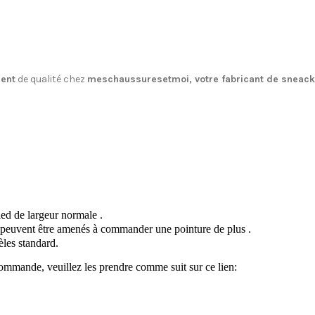
ment
de qualité chez
meschaussuresetmoi, votre fabricant de sneacke
ied de largeur normale .
c, peuvent être amenés à commander une pointure de plus .
èles standard.
ommande, veuillez les prendre comme suit sur ce lien: