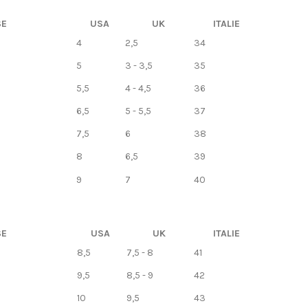
SE
USA
UK
ITALIE
4
2,5
34
5
3 - 3,5
35
5,5
4 - 4,5
36
6,5
5 - 5,5
37
7,5
6
38
8
6,5
39
9
7
40
SE
USA
UK
ITALIE
8,5
7,5 - 8
41
9,5
8,5 - 9
42
10
9,5
43