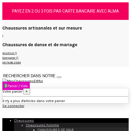
PAYEZ EN 2 OU 3 FOIS PAR CARTE BANCAIRE AVEC ALMA
Chaussures artisanales et sur mesure
|
Chaussures de danse et de mariage
Wishlist (
)
Comparer (
)
09.74.06.25.84
0
Panier
/
Vide
×
Votre panier
Il n'y a plus d'articles dans votre panier
Se connecter
Chaussures
Chaussures homme
CHAUSSURES DE VILLE