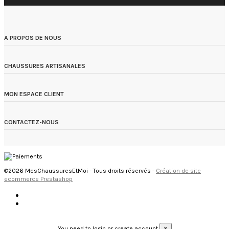
A PROPOS DE NOUS
CHAUSSURES ARTISANALES
MON ESPACE CLIENT
CONTACTEZ-NOUS
©2026 MesChaussuresEtMoi - Tous droits réservés -
Création de site
ecommerce Prestashop
×
You need to login or create account