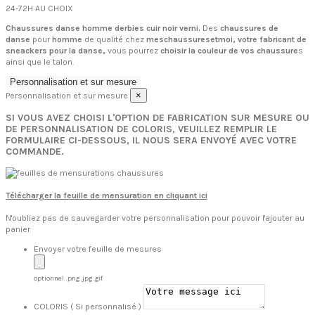
24-72H AU CHOIX
Chaussures danse homme derbies cuir noir verni.
Des
chaussures de
danse
pour
homme
de qualité chez
meschaussuresetmoi, votre fabricant de
sneackers pour la danse,
vous pourrez
choisir la couleur de vos chaussure
s
ainsi que le talon.
Personnalisation et sur mesure
×
Personnalisation et sur mesure
SI VOUS AVEZ CHOISI L'OPTION DE FABRICATION SUR MESURE OU
DE PERSONNALISATION DE COLORIS, VEUILLEZ REMPLIR LE
FORMULAIRE CI-DESSOUS, IL NOUS SERA ENVOYÉ AVEC VOTRE
COMMANDE.
Télécharger la feuille de mensuration en cliquant ici
N'oubliez pas de sauvegarder votre personnalisation pour pouvoir l'ajouter au
panier
Envoyer votre feuille de mesures
optionnel
.png .jpg .gif
COLORIS ( Si personnalisé )