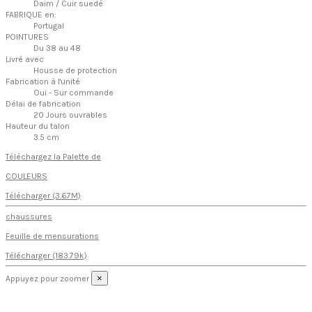
Daim / Cuir suedé
FABRIQUE en:
Portugal
POINTURES
Du 38 au 48
Livré avec
Housse de protection
Fabrication à l'unité
Oui - Sur commande
Délai de fabrication
20 Jours ouvrables
Hauteur du talon
3.5 cm
Téléchargez la Palette de
COULEURS
Télécharger (3.67M)
chaussures
Feuille de mensurations
Télécharger (183.79k)
×
Appuyez pour zoomer