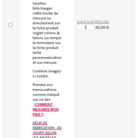
Veuillez
télécharger
cette feuille de
mesure ou
Extra SUR MESURE
directement sur
30,00 €
la fiche produit
onglet coloris &
talons ou remplir
le formulaire sur
la fiche produit
Grille
personnalisation
et sur mesure .
Conférer images
ci contre.
Prendre vos
mensurations
comme indiqué
sur ce lien
:
COMMENT
MESURER MON
PIED ?
DÉLAI DE
FABRICATION : 40
JOURS SELON
LES MODÈLES