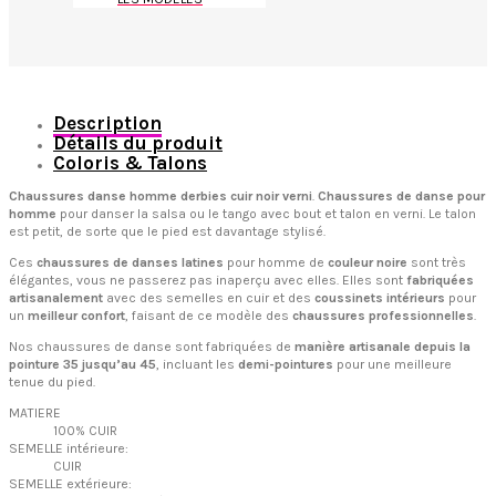
Description
Détails du produit
Coloris & Talons
Chaussures danse homme derbies cuir noir verni
.
Chaussures de danse pour
homme
pour danser la salsa ou le tango avec bout et talon en verni. Le talon
est petit, de sorte que le pied est davantage stylisé.
Ces
chaussures de danses latines
pour homme de
couleur noire
sont très
élégantes, vous ne passerez pas inaperçu avec elles. Elles sont
fabriquées
artisanalement
avec des semelles en cuir et des
coussinets intérieurs
pour
un
meilleur confort
, faisant de ce modèle des
chaussures professionnelles
.
Nos chaussures de danse sont fabriquées de
manière artisanale depuis la
pointure 35 jusqu’au 45
, incluant les
demi-pointures
pour une meilleure
tenue du pied.
MATIERE
100% CUIR
SEMELLE intérieure:
CUIR
SEMELLE extérieure: