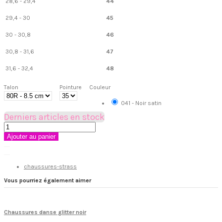
28,6 - 29,4
44
29,4 - 30
45
30 - 30,8
46
30,8 - 31,6
47
31,6 - 32,4
48
Talon
Pointure
Couleur
041 - Noir satin
Derniers articles en stock
Ajouter au panier
chaussures-strass
Vous pourriez également aimer
Chaussures danse glitter noir