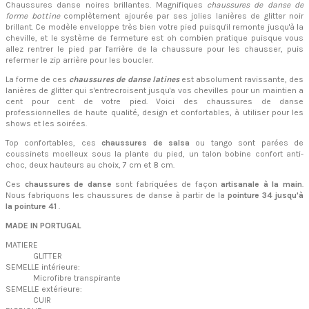
Chaussures danse noires brillantes. Magnifiques
chaussures de danse de
forme bottine
complètement ajourée par ses jolies lanières de glitter noir
brillant. Ce modèle enveloppe très bien votre pied puisqu'il remonte jusqu'à la
cheville, et le système de fermeture est oh combien pratique puisque vous
allez rentrer le pied par l'arrière de la chaussure pour les chausser, puis
refermer le zip arrière pour les boucler.
La forme de ces
chaussures de danse latines
est absolument ravissante, des
lanières de glitter qui s'entrecroisent jusqu'a vos chevilles pour un maintien a
cent pour cent de votre pied. Voici des chaussures de danse
professionnelles de haute qualité, design et confortables, à utiliser pour les
shows et les soirées.
Top confortables, ces
chaussures de salsa
ou tango sont parées de
coussinets moelleux sous la plante du pied, un talon bobine confort anti-
choc, deux hauteurs au choix, 7 cm et 8 cm.
Ces
chaussures de danse
sont fabriquées de façon
artisanale à la main
.
Nous fabriquons les chaussures de danse à partir de la
pointure 34 jusqu'à
la pointure 41
.
MADE IN PORTUGAL
MATIERE
GLITTER
SEMELLE intérieure:
Microfibre transpirante
SEMELLE extérieure:
CUIR