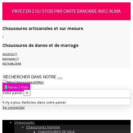
PAYEZ EN 2 OU 3 FOIS PAR CARTE BANCAIRE AVEC ALMA
Chaussures artisanales et sur mesure
|
Chaussures de danse et de mariage
Wishlist (
)
Comparer (
)
09.74.06.25.84
0
Panier
/
Vide
×
Votre panier
Il n'y a plus d'articles dans votre panier
Se connecter
Chaussures
Chaussures homme
CHAUSSURES DE VILLE