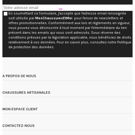
En soumettant ce formulaire, j'accepte que l'adresse email renseignée
soit utilisée par
MesChaussuresEtMoi
pour l'envoi de newsletters et
offres promotionnelles. Conformément aux lois et règlements en vigueur,
vous pouvez vous désinscrire à tout moment par l'intermédiaire du lien
présent dans les emails qui vous sont adressés. Sous réserve des
conditions prévues par la législation applicable, vous bénéficiez de droits
relativement à vos données. Pour en savoir plus, consultez notre Politique
de protection des données.
A PROPOS DE NOUS
CHAUSSURES ARTISANALES
MON ESPACE CLIENT
CONTACTEZ-NOUS