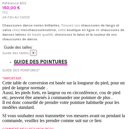
Référence
803
150,00 €
TTC
24-72H AU CHOIX
Chaussures danse noires brillantes.
Trouvez vos
chaussures de tango et
salsa
chez
meschaussuresetmoi
, votre
boutique en ligne
de
chaussures de
danses latines
de haute qualité,
choisissez le talon et la couleur de vos
chaussures de danse.
Guide des tailles
×
Guide des tailles
GUIDE DES POINTURES
GUIDE DES POINTURES*
*IMPORTANT :
Cette table de conversion est basée sur la longueur du pied, pour un
pied de largeur normale .
Aussi, les pieds forts, en largeur ou en circonférence, cou de pied
etc, peuvent être amenés à commander une pointure de plus .
Il est donc conseillé de prendre votre pointure habituelle pour les
modèles standard.
SI vous souhaitez nous transmettre vos mesures avant ou pendant la
commande, veuillez les prendre comme suit sur ce lien:
COMMENT MESURER MON PIED?